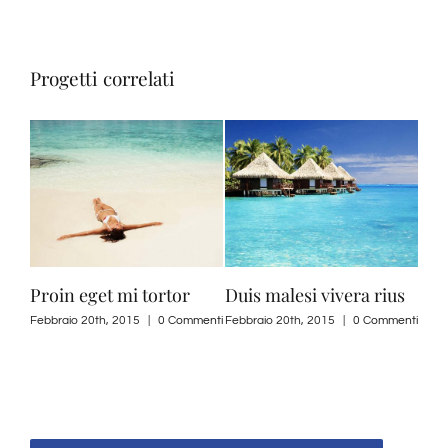
Progetti correlati
Proin eget mi tortor
Duis malesi vivera rius
Ut 
odi
Febbraio 20th, 2015
|
0 Commenti
Febbraio 20th, 2015
|
0 Commenti
i
Febb