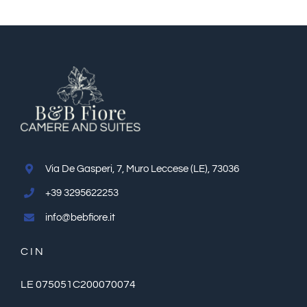
Via De Gasperi, 7, Muro Leccese (LE), 73036
+39 3295622253
info@bebfiore.it
C I N
LE 075051C200070074