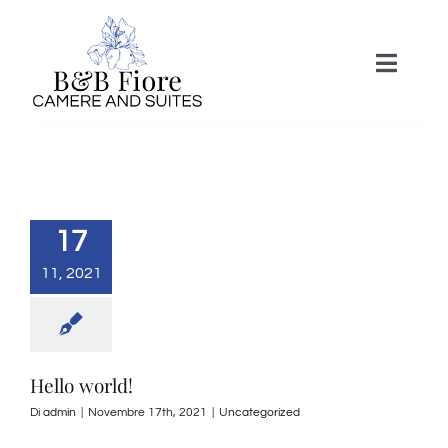
Salta
al
Toggle
contenuto
Naviga
HOME
ALLOGGI
17
11, 2021
CONTATTI
Hello world!
Di
admin
|
Novembre 17th, 2021
|
Uncategorized