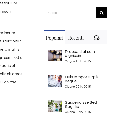
vestibulum
Cerca
cumsan
per:
um ipsum
Comme
Popolari
Recenti
s. Curabitur
bero mattis,
Praesent ut sem
dignissim
gnissim, odio
Giugno 15th, 2015
Mauris et
lis sit amet.
Duis tempor turpis
neque
ulla vitae
Giugno 29th, 2015
Suspendisse Sed
Sagittis
Giugno 30th, 2015