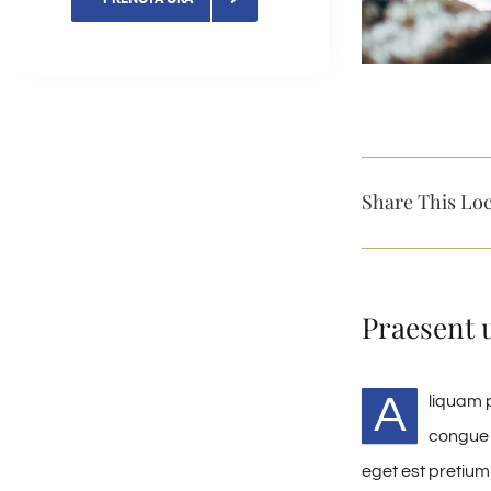
Share This Loc
Praesent 
A
liquam p
congue 
eget est pretium