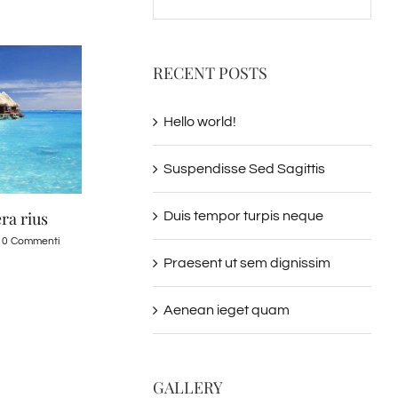
RECENT POSTS
Hello world!
Suspendisse Sed Sagittis
ra rius
Sed ut perspiciatis
Maecenas nisl u
Duis tempor turpis neque
0 Commenti
Maggio 21st, 2015
|
0 Commenti
Febbraio 20th, 2015
|
Praesent ut sem dignissim
Aenean ieget quam
GALLERY