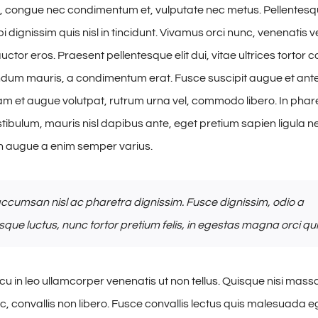
, congue nec condimentum et, vulputate nec metus. Pellentesqu
 dignissim quis nisl in tincidunt. Vivamus orci nunc, venenatis ve
ctor eros. Praesent pellentesque elit dui, vitae ultrices tortor
dum mauris, a condimentum erat. Fusce suscipit augue et ant
am et augue volutpat, rutrum urna vel, commodo libero. In phare
stibulum, mauris nisl dapibus ante, eget pretium sapien ligula 
 augue a enim semper varius.
ccumsan nisl ac pharetra dignissim. Fusce dignissim, odio a
sque luctus, nunc tortor pretium felis, in egestas magna orci qui
u in leo ullamcorper venenatis ut non tellus. Quisque nisi mas
, convallis non libero. Fusce convallis lectus quis malesuada e