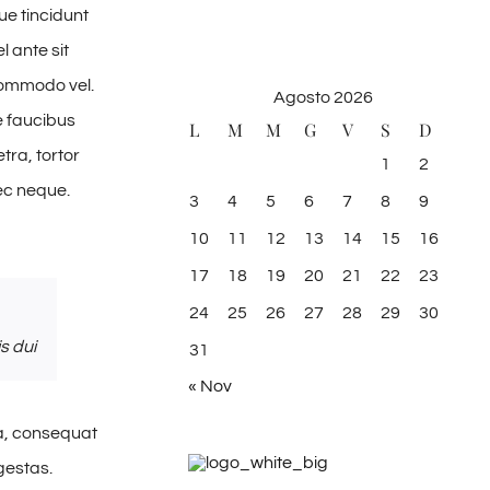
e tincidunt
l ante sit
 commodo vel.
Agosto 2026
e faucibus
L
M
M
G
V
S
D
tra, tortor
1
2
nec neque.
3
4
5
6
7
8
9
10
11
12
13
14
15
16
17
18
19
20
21
22
23
24
25
26
27
28
29
30
s dui
31
« Nov
sa, consequat
gestas.