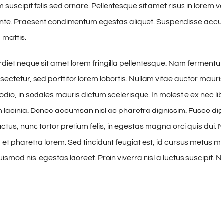
suscipit felis sed ornare. Pellentesque sit amet risus in lorem 
 ante. Praesent condimentum egestas aliquet. Suspendisse ac
 mattis.
iet neque sit amet lorem fringilla pellentesque. Nam ferment
sectetur, sed porttitor lorem lobortis. Nullam vitae auctor mauri
odio, in sodales mauris dictum scelerisque. In molestie ex nec li
m lacinia. Donec accumsan nisl ac pharetra dignissim. Fusce di
ctus, nunc tortor pretium felis, in egestas magna orci quis dui. 
et pharetra lorem. Sed tincidunt feugiat est, id cursus metus mol
smod nisi egestas laoreet. Proin viverra nisl a luctus suscipit. N