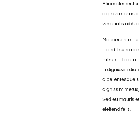
Etiam elementum 
dignissim eu in
venenatis nibh id
Maecenas imperd
blandit nunc con
rutrum placerat 
in dignissim dia
a pellentesque lu
dignissim metus, 
Sed eu mauris eui
eleifend felis.