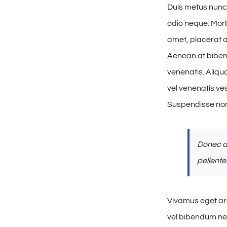
Duis metus nunc
odio neque. Morbi
amet, placerat au
Aenean at biben
venenatis. Aliqu
vel venenatis ve
Suspendisse non
Donec a
pellente
Vivamus eget arc
vel bibendum nec