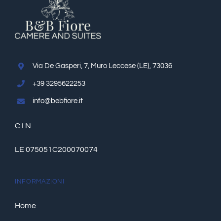
Via De Gasperi, 7, Muro Leccese (LE), 73036
+39 3295622253
info@bebfiore.it
C I N
LE 075051C200070074
INFORMAZIONI
Home