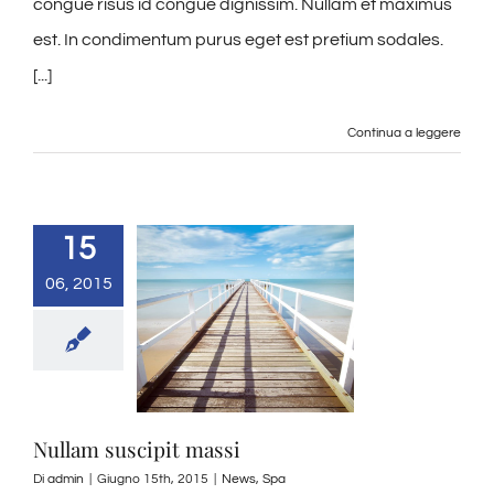
congue risus id congue dignissim. Nullam et maximus
est. In condimentum purus eget est pretium sodales.
[...]
Continua a leggere
15
06, 2015
Nullam suscipit massi
Di
admin
|
Giugno 15th, 2015
|
News
,
Spa